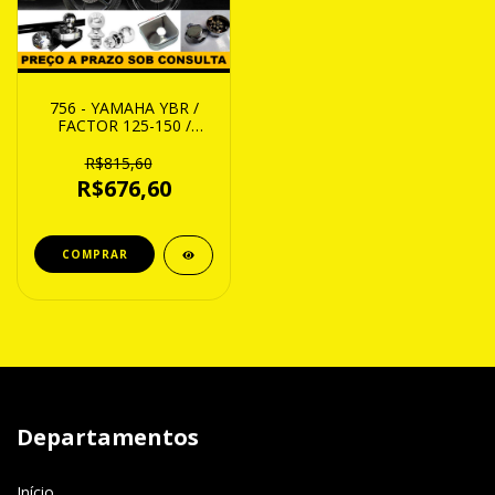
756 - YAMAHA YBR /
FACTOR 125-150 /
FAZER 16 ATE 2024
R$815,60
R$676,60
Departamentos
Início