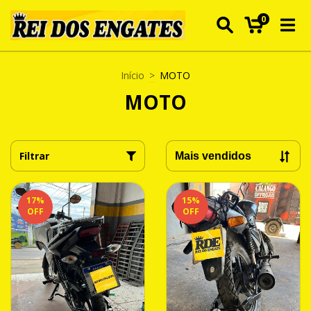
0
Início
>
MOTO
MOTO
Filtrar
17
%
15
%
OFF
OFF