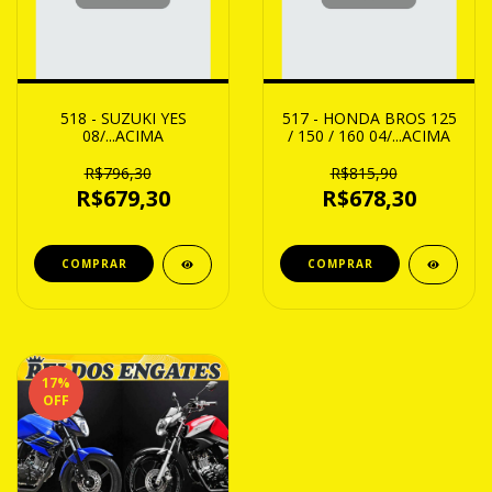
518 - SUZUKI YES
517 - HONDA BROS 125
08/...ACIMA
/ 150 / 160 04/...ACIMA
R$796,30
R$815,90
R$679,30
R$678,30
17
%
OFF