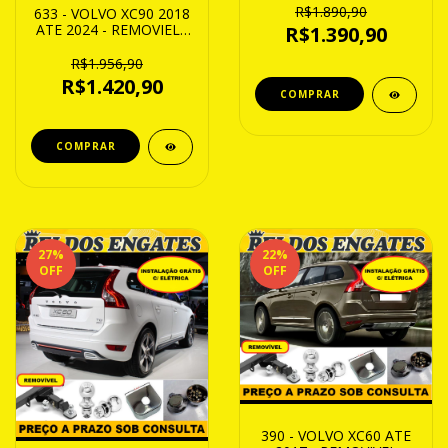
R$1.890,90
633 - VOLVO XC90 2018
ATE 2024 - REMOVIEL -
R$1.390,90
1200Kg
R$1.956,90
R$1.420,90
27
%
22
%
OFF
OFF
390 - VOLVO XC60 ATE