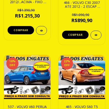
2012/...ACIMA - FIXO -
466 - VOLVO C30 2007
CAP.800Kg
ATE 2012 - 2 ESCAP -
R$1.390,90
FIXO
R$1.090,90
R$1.215,30
R$890,90
18
%
22
%
OFF
OFF
537 - VOLVO V60 PERUA
465 - VOLVO S60 T5