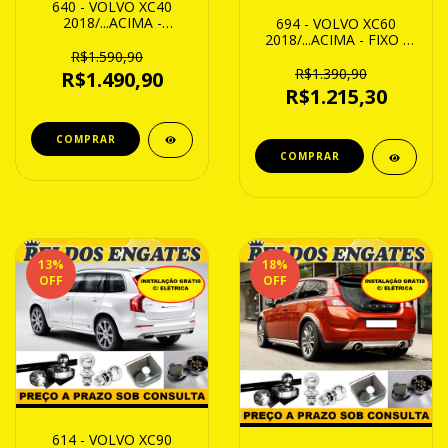
640 - VOLVO XC40
2018/...ACIMA -
694 - VOLVO XC60
REMOVIVEL -
2018/...ACIMA - FIXO -
CAP.1200Kg / (
CAP.800Kg
R$1.590,90
COMBUSTIVEL E
R$1.390,90
R$1.490,90
ELÉTRICO )
R$1.215,30
13
%
18
%
OFF
OFF
614 - VOLVO XC90