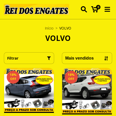
0
Início
>
VOLVO
VOLVO
Filtrar
18
%
18
%
OFF
OFF