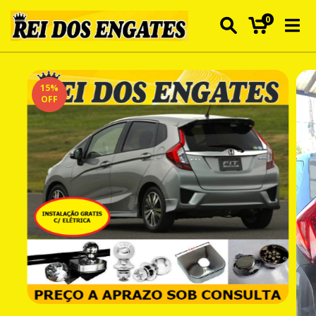
0
15
%
OFF