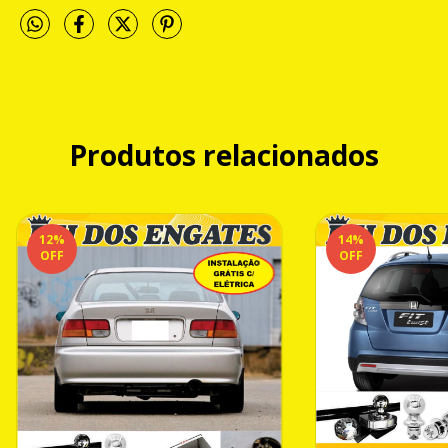
Produtos relacionados
12
%
14
%
OFF
OFF