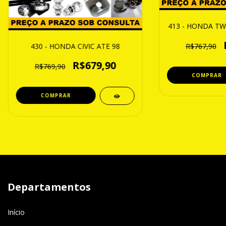
413 - HONDA TWI
430 - HONDA CIVIC ATE 98
R$767,90
R$679,90
R$769,90
Departamentos
Início