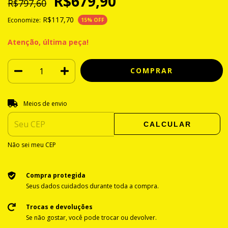
R$679,90
R$797,60
R$117,70
Economize:
15
% OFF
Atenção, última peça!
Entregas para o CEP:
ALTERAR CEP
Meios de envio
CALCULAR
Não sei meu CEP
Compra protegida
Seus dados cuidados durante toda a compra.
Trocas e devoluções
Se não gostar, você pode trocar ou devolver.