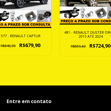
481 - RENAULT DUSTER OR
577 - RENAULT CAPTUR
2015 ATE 2024
R$679,90
R$724,90
R$840,90
R$859,60
Entre em contato