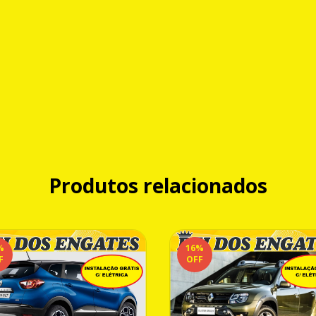
Produtos relacionados
%
16
%
F
OFF