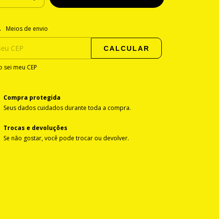
regas para o CEP:
ALTERAR CEP
Meios de envio
CALCULAR
 sei meu CEP
Compra protegida
Seus dados cuidados durante toda a compra.
Trocas e devoluções
Se não gostar, você pode trocar ou devolver.