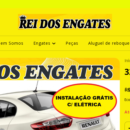
uem Somos
Engates
Peças
Aluguel de reboque
Iní
3
R$
Ec
At