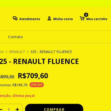
0
Atendimento
Minha conta
Meu carrinho
Contato
cio
>
RENAULT
>
325 - RENAULT FLUENCE
25 - RENAULT FLUENCE
R$709,60
899,30
R$189,70
onomize:
21
% OFF
enção, última peça!