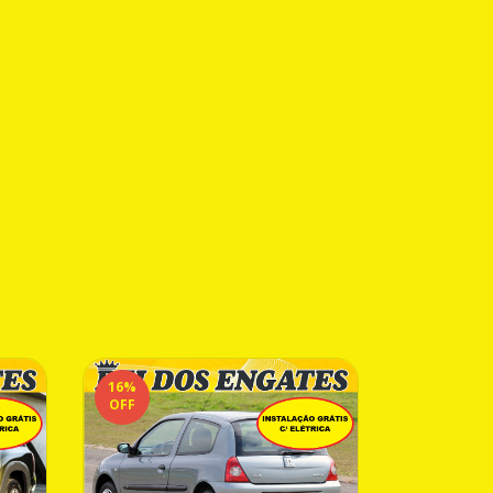
16
%
16
%
OFF
OFF