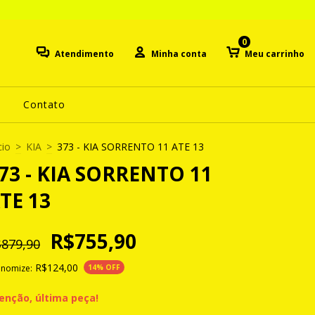
0
Atendimento
Minha conta
Meu carrinho
Contato
cio
>
KIA
>
373 - KIA SORRENTO 11 ATE 13
73 - KIA SORRENTO 11
TE 13
R$755,90
879,90
R$124,00
onomize:
14
% OFF
enção, última peça!