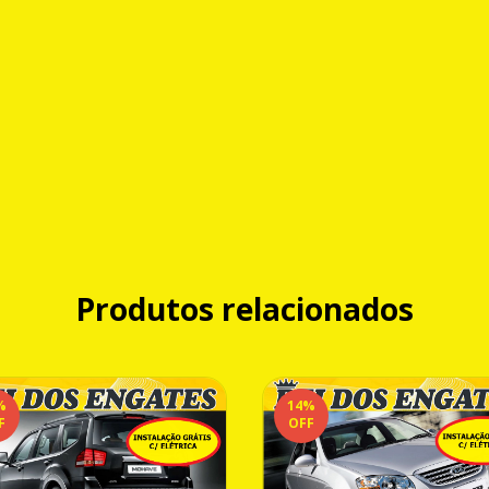
Produtos relacionados
%
14
%
F
OFF