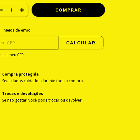
regas para o CEP:
ALTERAR CEP
Meios de envio
CALCULAR
 sei meu CEP
Compra protegida
Seus dados cuidados durante toda a compra.
Trocas e devoluções
Se não gostar, você pode trocar ou devolver.