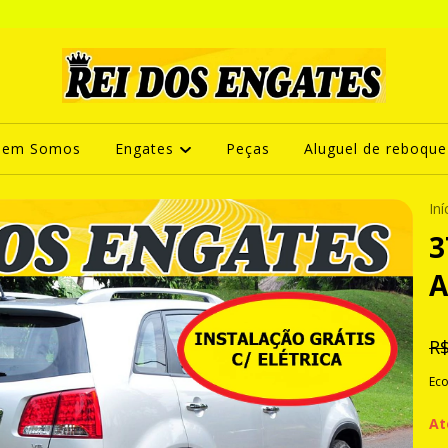
uem Somos
Engates
Peças
Aluguel de reboque
Iní
3
A
R$
Ec
At