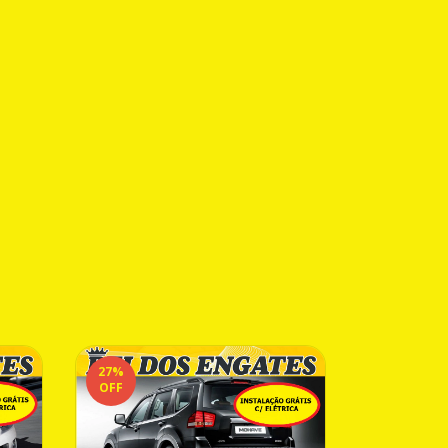
27
%
23
%
OFF
OFF