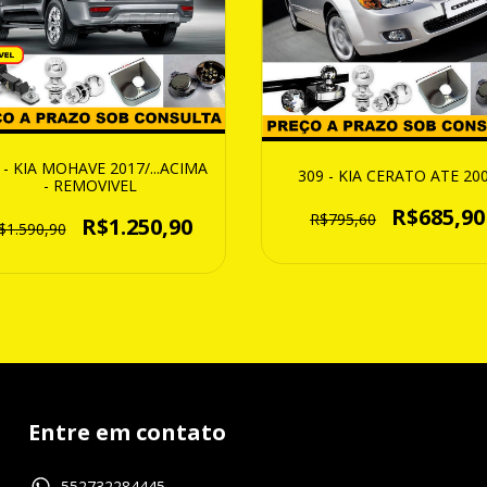
 - KIA MOHAVE 2017/...ACIMA
309 - KIA CERATO ATE 20
- REMOVIVEL
R$685,90
R$795,60
R$1.250,90
$1.590,90
Entre em contato
552732284445