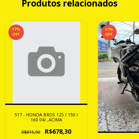
Produtos relacionados
17
%
17
%
OFF
OFF
517 - HONDA BROS 125 / 150 /
160 04/...ACIMA
R$678,30
R$815,90