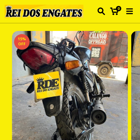
0
15
%
OFF