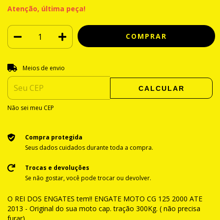
Atenção, última peça!
Entregas para o CEP:
ALTERAR CEP
Meios de envio
CALCULAR
Não sei meu CEP
Compra protegida
Seus dados cuidados durante toda a compra.
Trocas e devoluções
Se não gostar, você pode trocar ou devolver.
O REI DOS ENGATES tem!! ENGATE MOTO CG 125 2000 ATE
2013 - Original do sua moto cap. tração 300Kg. ( não precisa
furar)