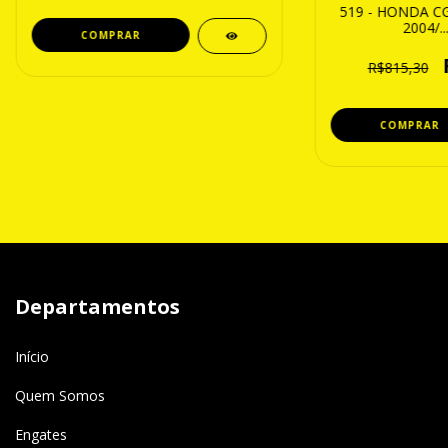
519 - HONDA CG
2004/.
R$815,30
Departamentos
Início
Quem Somos
Engates