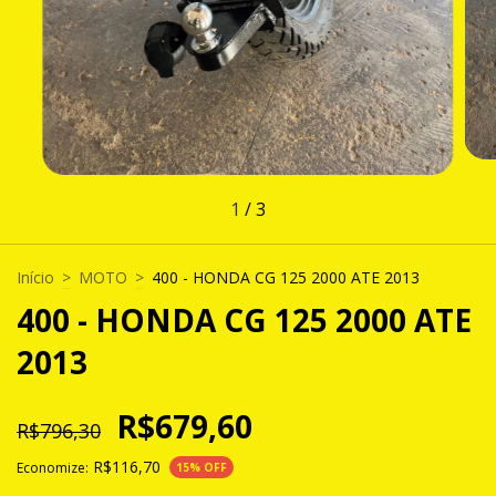
1
/
3
Início
>
MOTO
>
400 - HONDA CG 125 2000 ATE 2013
400 - HONDA CG 125 2000 ATE
2013
R$679,60
R$796,30
R$116,70
Economize:
15
% OFF