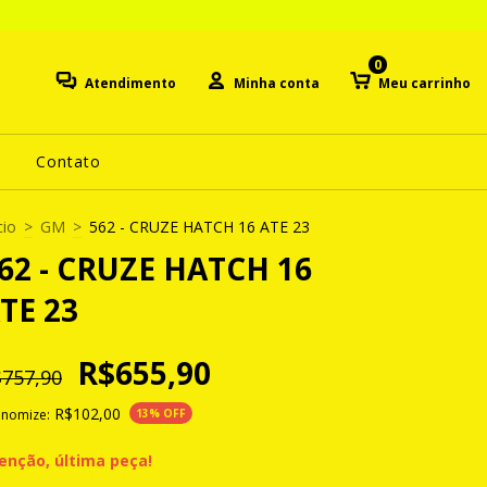
0
Atendimento
Minha conta
Meu carrinho
Contato
cio
>
GM
>
562 - CRUZE HATCH 16 ATE 23
62 - CRUZE HATCH 16
TE 23
R$655,90
757,90
R$102,00
onomize:
13
% OFF
enção, última peça!