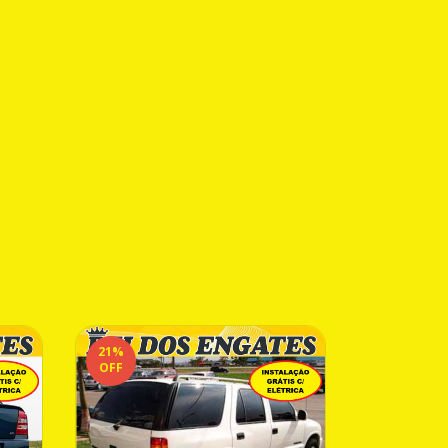
21
%
16
%
OFF
OFF