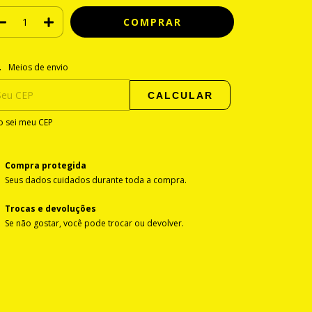
regas para o CEP:
ALTERAR CEP
Meios de envio
CALCULAR
 sei meu CEP
Compra protegida
Seus dados cuidados durante toda a compra.
Trocas e devoluções
Se não gostar, você pode trocar ou devolver.