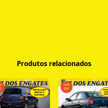
Produtos relacionados
%
16
%
F
OFF