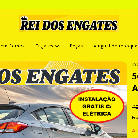
uem Somos
Engates
Peças
Aluguel de reboque
Iní
5
A
R$
Ec
At