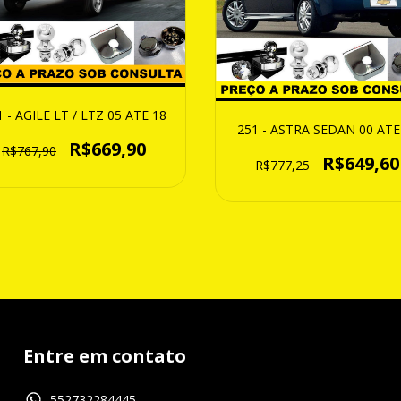
1 - AGILE LT / LTZ 05 ATE 18
251 - ASTRA SEDAN 00 ATE
R$669,90
R$767,90
R$649,60
R$777,25
Entre em contato
552732284445