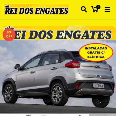
0
9
%
OFF