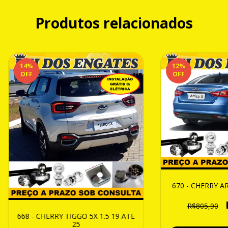
Produtos relacionados
14
%
12
%
OFF
OFF
670 - CHERRY A
R$805,90
668 - CHERRY TIGGO 5X 1.5 19 ATE
25