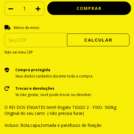
Entregas para o CEP:
ALTERAR CEP
Meios de envio
CALCULAR
Não sei meu CEP
Compra protegida
Seus dados cuidados durante toda a compra.
Trocas e devoluções
Se não gostar, você pode trocar ou devolver.
O REI DOS ENGATES tem!! Engate TIGGO 2 - FIXO- 500kg
Original do seu carro ( não precisa furar)
Incluso: Bola,capa,tomada e parafusos de fixação