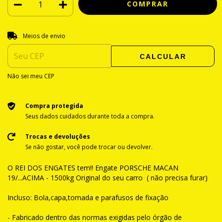
Entregas para o CEP:
ALTERAR CEP
Meios de envio
CALCULAR
Não sei meu CEP
Compra protegida
Seus dados cuidados durante toda a compra.
Trocas e devoluções
Se não gostar, você pode trocar ou devolver.
O REI DOS ENGATES tem!! Engate PORSCHE MACAN
19/...ACIMA - 1500kg Original do seu carro ( não precisa furar)
Incluso: Bola,capa,tomada e parafusos de fixação
- Fabricado dentro das normas exigidas pelo órgão de