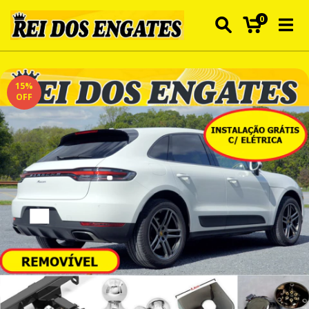
0
15
%
OFF