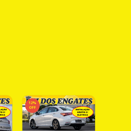
12
%
19
%
OFF
OFF