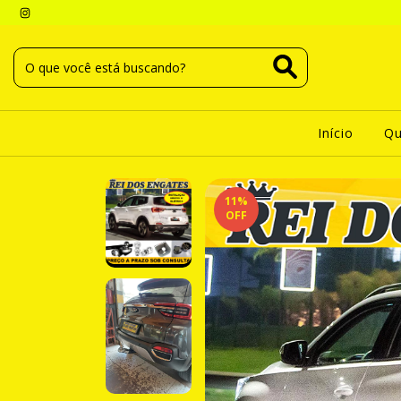
Início
Q
11
%
OFF