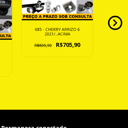
685 - CHERRY ARRIZO 6
2021/...ACIMA
R$705,90
R$805,90
722 - CH
TUR
2
R$915
Permaneça conectado