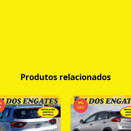
Produtos relacionados
%
9
%
F
OFF