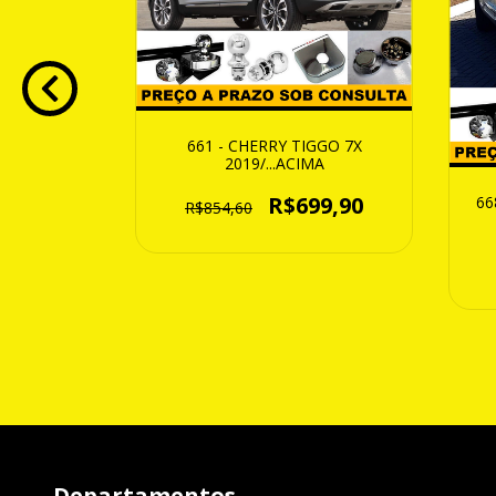
IZZO ATE
661 - CHERRY TIGGO 7X
2019/...ACIMA
05,90
R$699,90
66
R$854,60
Departamentos