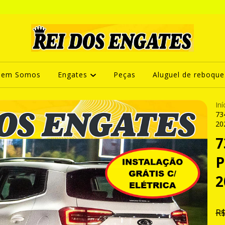
uem Somos
Engates
Peças
Aluguel de reboque
Iní
73
20
7
P
2
R$