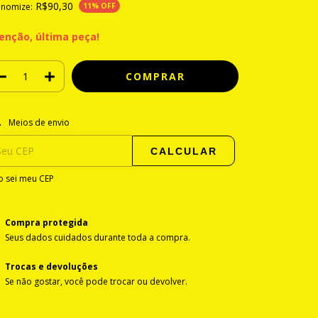
R$90,30
onomize:
11
% OFF
enção, última peça!
regas para o CEP:
ALTERAR CEP
Meios de envio
CALCULAR
 sei meu CEP
Compra protegida
Seus dados cuidados durante toda a compra.
Trocas e devoluções
Se não gostar, você pode trocar ou devolver.