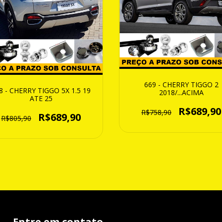
669 - CHERRY TIGGO 2
8 - CHERRY TIGGO 5X 1.5 19
2018/...ACIMA
ATE 25
R$689,90
R$758,90
R$689,90
R$805,90
Entre em contato